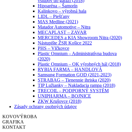
vstupov do garáží (2018)
Hipoaréna – Šamorín
Kalinkovo – výrobná hala
LIDL – Piešťany
MAS Medline (2021)
Matador Automotive – Nitra
MECAPLAST – ZAVAR
MERCEDES a KIA Showroom Nitra (2020)
Nástupište ŽSR Košice 2022
PHS – Vlčkovce
Plastic Omnium – Administratívna budova
(2020)
Plastic Omnium – OK výrobných hál (2018)
RYBIA FARMA – HANDLOVÁ
Samsung Formation GOD (2021-2023)
STRABAG – Tienennie ihriska (2020)
TIP Lužianky – Nakladacia rampa (2018)
TRECOIL – PODPORNÝ SYSTÉM
UNIPHARMA – BOJNICE
ZKW Krušovce (2018)
Zásady ochrany osobných údajov
KOVOVÝROBA
GRAFIKA
KONTAKT