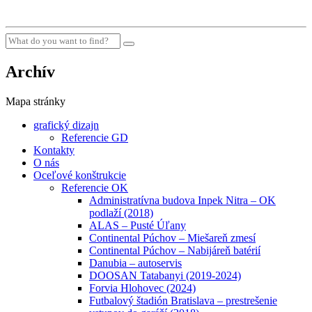
Archív
Mapa stránky
grafický dizajn
Referencie GD
Kontakty
O nás
Oceľové konštrukcie
Referencie OK
Administratívna budova Inpek Nitra – OK
podlaží (2018)
ALAS – Pusté Úľany
Continental Púchov – Miešareň zmesí
Continental Púchov – Nabijáreň batérií
Danubia – autoservis
DOOSAN Tatabanyi (2019-2024)
Forvia Hlohovec (2024)
Futbalový štadión Bratislava – prestrešenie